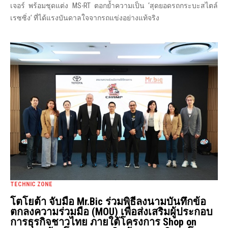
เจอร์ พร้อมชุดแต่ง MS-RT ตอกย้ำความเป็น ‘สุดยอดรถกระบะสไตล์
เรซซิ่ง’ ที่ได้แรงบันดาลใจจากรถแข่งอย่างแท้จริง
TECHNIC ZONE
โตโยต้า จับมือ Mr.Bic ร่วมพิธีลงนามบันทึกข้อ
ตกลงความร่วมมือ (MOU) เพื่อส่งเสริมผู้ประกอบ
การธุรกิจชาวไทย ภายใต้โครงการ Shop on