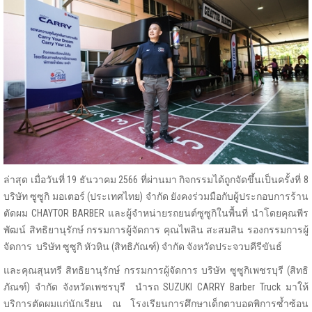
ล่าสุด เมื่อวันที่ 19 ธันวาคม 2566 ที่ผ่านมา กิจกรรมได้ถูกจัดขึ้นเป็นครั้งที่ 8
บริษัท ซูซูกิ มอเตอร์ (ประเทศไทย) จำกัด ยังคงร่วมมือกับผู้ประกอบการร้าน
ตัดผม CHAYTOR BARBER และผู้จำหน่ายรถยนต์ซูซูกิในพื้นที่ นำโดยคุณพีร
พัฒน์ สิทธิยานุรักษ์ กรรมการผู้จัดการ คุณไพลิน สะสมสิน รองกรรมการผู้
จัดการ บริษัท ซูซูกิ หัวหิน (สิทธิภัณฑ์) จำกัด จังหวัดประจวบคีรีขันธ์
และคุณสุนทรี สิทธิยานุรักษ์ กรรมการผู้จัดการ บริษัท ซูซูกิเพชรบุรี (สิทธิ
ภัณฑ์) จำกัด จังหวัดเพชรบุรี นำรถ SUZUKI CARRY Barber Truck มาให้
บริการตัดผมแก่นักเรียน ณ โรงเรียนการศึกษาเด็กตาบอดพิการซ้ำซ้อน