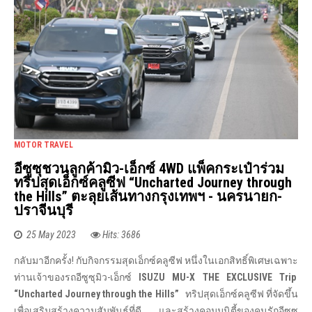
MOTOR TRAVEL
อีซูซุชวนลูกค้ามิว-เอ็กซ์ 4WD แพ็คกระเป๋าร่วม
ทริปสุดเอ็กซ์คลูซีฟ “Uncharted Journey through
the Hills” ตะลุยเส้นทางกรุงเทพฯ - นครนายก-
ปราจีนบุรี
25 May 2023
Hits: 3686
กลับมาอีกครั้ง! กับกิจกรรมสุดเอ็กซ์คลูซีฟ หนึ่งในเอกสิทธิ์พิเศษเฉพาะ
ท่านเจ้าของรถอีซูซุมิว-เอ็กซ์
ISUZU MU-X THE EXCLUSIVE Trip
“Uncharted Journey through the Hills”
ทริปสุดเอ็กซ์คลูซีฟ ที่จัดขึ้น
เพื่อเสริมสร้างความสัมพันธ์ที่ดี และสร้างคอมมูนิตี้ของคนรักอีซูซุ