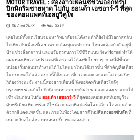
MOTOR TRAVEL : สองสาวเพื่อนซี้ชวนออกทริป
ปิกนิกริมชายหาด ไปกับ ฮอนด้า เอชอาร์-วี ที่สุด
ของคอมแพคท์เอสยูวีคู่ใจ
30 April 2023
Hits: 3319
เคยไหม?ตั้งแต่เรียนจบมหาวิทยาลัยจนได้งานทำก็ยังไม่มีโอกาสกลับ
ไปเที่ยวกับเพื่อนซี้เลย เพราะต้องทุ่มเททำงาน ไหนจะต้องกักตัวอยู่ที่
บ้านช่วงล็อกดาวน์ และปรับตัวกับการใช้ชีวิตแบบ New Normal ทำให้
แผนท่องเที่ยวต่างประเทศที่เคยวางไว้ต้องพักไปยาวๆ ช่วงนี้ดีขึ้นมา
หน่อย เริ่มกลับมาทำงานได้ ไปไหนมาไหนได้มากขึ้น ที่สำคัญคือเที่ยว
ในประเทศได้แล้ว คราวนี้ก็ถึงเวลาเที่ยว ละแมะ ละแมะไม่ว่างจริงๆ
ก็ต้องว่างนะจ๊ะ งานนี้สองสาวเพื่อนซี้ จึงขอจัดทริปเที่ยวใกล้ๆ
กรุงเทพฯ ชวนกันไปปิกนิกบนหาดทรายกับสายลมและสองเราแบบไป
เช้า-เย็นกลับ ไปกับ
ฮอนด้า เอชอาร์
-วี
ที่สุดของคอมแพคท์เอสยูวีระ
ดับพรีเมียม ที่มาพร้อมดีไซน์ภายนอกที่สปอร์ตโฉบเฉี่ยว โดดเด่นด้วย
ตัวรถสีแดงแพสชั่น และภายในห้องโดยสารสีใหม่
สีแดงออกซ์บลัด
ที่
เหมาะกับสไตล์หวานซ่อนเปรี้ยวของสองสาว