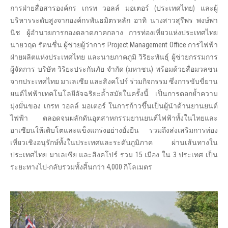
การฝ่ายสื่อสารองค์กร เกรท วอลล์ มอเตอร์ (ประเทศไทย) และผู้
บริหารระดับสูงจากองค์กรพันธมิตรหลัก อาทิ นางสาวสุรีพร พงษ์พา
นิช ผู้อำนวยการกองตลาดภาคกลาง การท่องเที่ยวแห่งประเทศไทย
นายวฤต รัตนชื่น ผู้ช่วยผู้ว่าการ Project Management Office การไฟฟ้า
ฝ่ายผลิตแห่งประเทศไทย และนายภาคภูมิ วิริยะพันธุ์ ผู้ช่วยกรรมการ
ผู้จัดการ บริษัท วิริยะประกันภัย จำกัด (มหาชน) พร้อมด้วยสื่อมวลชน
จากประเทศไทย มาเลเซีย และสิงคโปร์ ร่วมกิจกรรม ซึ่งการขับขี่ยาน
ยนต์ไฟฟ้าเทคโนโลยีอัจฉริยะล้ำสมัยในครั้งนี้ เป็นการตอกย้ำความ
มุ่งมั่นของ เกรท วอลล์ มอเตอร์ ในการก้าวขึ้นเป็นผู้นำด้านยานยนต์
ไฟฟ้า ตลอดจนผลักดันอุตสาหกรรมยานยนต์ไฟฟ้าทั้งในไทยและ
อาเซียนให้เติบโตและแข็งแกร่งอย่างยั่งยืน รวมถึงส่งเสริมการท่อง
เที่ยวเชิงอนุรักษ์ทั้งในประเทศและระดับภูมิภาค ผ่านเส้นทางใน
ประเทศไทย มาเลเซีย และสิงคโปร์ รวม 15 เมือง ใน 3 ประเทศ เป็น
ระยะทางไป-กลับรวมทั้งสิ้นกว่า 4,000 กิโลเมตร