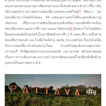
ท่ามกลางกระแสการท่องเที่ยวที่เปลี่ยนแปลงไปในยุคนี้ คนไทยกำลัง
มองหาจุดหมายปลายทางที่แตกต่างและมีเสน่ห์เฉพาะตัวมากขึ้น เห็น
ได้จากผลสำรวจล่าสุดการท่องเที่ยวแห่งประเทศไทย
[1]
ที่พบว่า นัก
ท่องเที่ยวชาวไทยถึงร้อยละ 94 แสดงความสนใจที่จะออกเดินทางสู่
เมืองรอง ที่มีบรรยากาศอันเงียบสงบหลีกหนีความแออัดที่จากเมือง
ท่องเที่ยวหลัก นอกจากนี้รายงานของ Tellscore
[2]
ยังพบว่าในไทยมีคน
ยึดคอนเทนต์ครีเอเตอร์เป็นอาชีพหลักมากถึง 2 ล้านคน ซึ่งรวมถึงสาย
ท่องเที่ยวรถยนต์ และไลฟ์สไตล์ด้วย ฟอร์ด ประเทศไทย จึงแชร์เคล็ด
ลับการท่องเที่ยวสำหรับคนรุ่นใหม่ ผ่านทริปลุยเส้นทางหุบกาฮัง-
ปราณบุรี ท้าพิสูจน์สมรรถนะของฟอร์ด เอเวอเรสต์ พร้อมถ่ายทอด
เรื่องราวการเดินทางผ่านการสร้างสรรค์คอนเทนต์โซเชียลมีเดียด้วย
อุปกรณ์ใหม่ล่าสุดจาก DJI