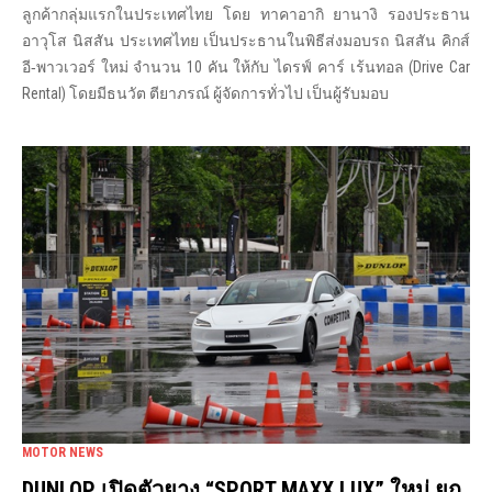
ลูกค้ากลุ่มแรกในประเทศไทย โดย ทาคาอากิ ยานางิ รองประธาน
อาวุโส นิสสัน ประเทศไทย เป็นประธานในพิธีส่งมอบรถ นิสสัน คิกส์
อี‑พาวเวอร์ ใหม่ จำนวน 10 คัน ให้กับ ไดรฟ์ คาร์ เร้นทอล (Drive Car
Rental) โดยมีธนวัต ตียาภรณ์ ผู้จัดการทั่วไป เป็นผู้รับมอบ
MOTOR NEWS
DUNLOP เปิดตัวยาง “SPORT MAXX LUX” ใหม่ ยก