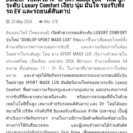
ระดับ Luxury Comfort เงียบ นุ่ม มั่นใจ รองรับทั้ง
รถ EV และรถยนต์สันดาป
22 May 2026
Hits: 518
ดันลอป ไทร์ (ไทยแลนด์)
เปิดตัวยางรถยนต์ระดับ
LUXURY COMFORT
รุ่นใหม่ “DUNLOP SPORT MAXX LUX”
ที่พัฒนาขึ้นมาเพื่อตอบโจทย์ทั้ง
ด้านเสถียรภาพการควบคุมการขับขี่ และความเงียบภายในห้อง
โดยสารในระดับสูง โดย ยาง SPORT MAXX LUX เริ่มวางจำหน่ายใน
ประเทศไทย เมื่อเดือน เมษายน 2026 ที่ผ่านมา จำนวนทั้งหมด 64
ขนาด ตั้งแต่ขอบ 17 – 21 นิ้ว ในราคาที่ราคาย่อมเยากว่าในท้อง
ตลาด
และล่าสุดได้จัดกิจกรรมทดสอบสมรรถนะยางรถยนต์นั่งรุ่น
ใหม่ล่าสุด
SPORT MAXX LUX สัมผัสนิยามใหม่ของยางระดับ Luxury
Comfort ที่ผสานความเรียบหรูและความนุ่มสบาย มอบประสบการณ์
การขับขี่ที่สะดวกสบายเหนือระดับ พร้อมการควบคุมที่มั่นใจด้วย
เทคโนโลยีขั้นสูง เหมาะสำหรับรถยนต์สันดาป และ EV โดยได้มอบ
หมายให้ บริษัท กรังด์ปรีซ์ อินเตอร์เนชั่นแนล จำกัด (มหาชน) เป็นผู้
ดำเนินการจัดกิจกรรมฯ ภายในงานมีการเปิดตัวผลิตภัณฑ์อย่างเป็น
ทางการให้กับสื่อมวลชน และผู้แทนจำหน่ายได้ร่วมสัมผัส
ประสบการณ์จริงผ่านกิจกรรม Test Drive เพื่อทดสอบสมรรถนะของ