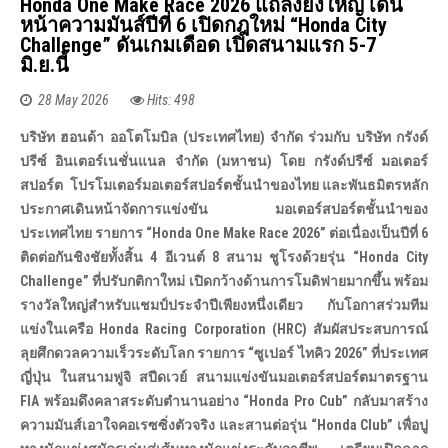
Honda One Make Race 2026 แถลงยิ่งใหญ่ เดิน
หน้าความมันส์ปีที่ 6 เปิดกฎใหม่ “Honda City
Challenge” ดันเกมเดือด เปิดสนามแรก 5-7
มิ.ย.นี้
28 May 2026
Hits: 498
บริษัท ฮอนด้า ออโตโมบิล (ประเทศไทย) จำกัด ร่วมกับ บริษัท กรังด์
ปรีซ์ อินเตอร์เนชั่นแนล จำกัด (มหาชน) โดย กรังด์ปรีซ์ มอเตอร์
สปอร์ต โปรโมเตอร์มอเตอร์สปอร์ตชั้นนำของไทย และพันธมิตรหลัก
ประกาศเดินหน้าจัดการแข่งขัน มอเตอร์สปอร์ตชั้นนำของ
ประเทศไทย รายการ “Honda One Make Race 2026” ต่อเนื่องเป็นปีที่ 6
ติดต่อกันชิงชัยทั้งสิ้น 4 อีเวนต์ 8 สนาม ชูโรงด้วยรุ่น “Honda City
Challenge” ที่ปรับกติกาใหม่ เปิดกว้างด้านการโมดิฟายมากขึ้น พร้อม
รางวัลใหญ่สำหรับแชมป์ประจำปีเพียงหนึ่งเดียว กับโอกาสร่วมทีม
แข่งในเครือ Honda Racing Corporation (HRC) สัมผัสประสบการณ์
ลุยศึกดวลความเร็วระดับโลก รายการ “ซูเปอร์ ไทคิว 2026” ที่ประเทศ
ญี่ปุ่น ในสนามฟูจิ สปีดเวย์ สนามแข่งขันมอเตอร์สปอร์ตมาตรฐาน
FIA พร้อมดึงคลาสระดับตำนานอย่าง “Honda Pro Cub” กลับมาสร้าง
ความมันส์เอาใจคอเรซซิ่งตัวจริง และสานต่อรุ่น “Honda Club” เพื่อปู