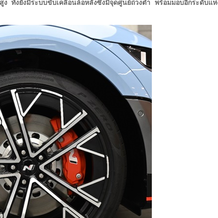
ูง ทั้งยังมีระบบขับเคลื่อนล้อหลังซึ่งมีจุดศูนย์ถ่วงต่ำ พร้อมมอบอีกระดั