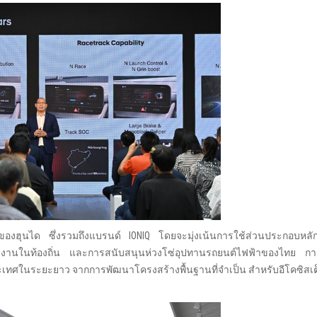
ุดของฮุนได ซึ่งรวมถึงแบรนด์ IONIQ โดยจะมุ่งเน้นการใช้ส่วนประกอบห
งงานในท้องถิ่น และการสนับสนุนห่วงโซ่อุปทานรถยนต์ไฟฟ้าของไทย การลง
ะเทศในระยะยาว จากการพัฒนาโครงสร้างพื้นฐานที่จำเป็น สำหรับอีโคซิส