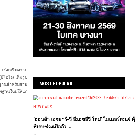
เร่งเสริมความ
ีโอไอ) เต็มรูป
MOST POPULAR
ื้นฐานสำหรับยาน
รฐานใหม่ให้แก่
NEW CARS
‘ฮอนด้า เอชอาร์-วี อี:เอชอีวี ใหม่’ ไมเนอร์เชนจ์ คุ
พิเศษช่วงเปิดตัว ...