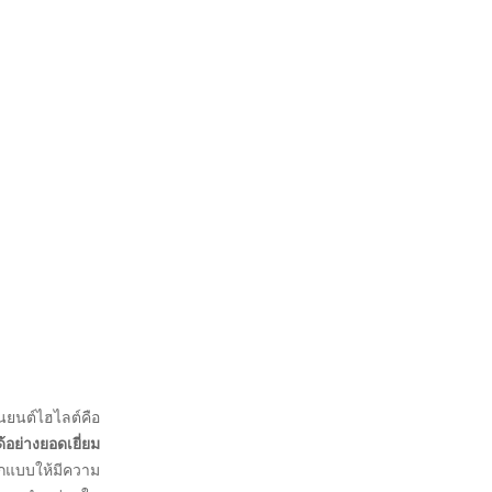
นยนต์ไฮไลต์คือ
ย่างยอดเยี่ยม
อกแบบให้มีความ