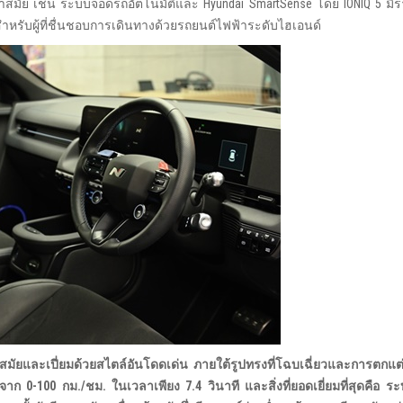
ล้ำสมัย เช่น ระบบจอดรถอัตโนมัติและ Hyundai SmartSense โดย IONIQ 5 ม
ก สำหรับผู้ที่ชื่นชอบการเดินทางด้วยรถยนต์ไฟฟ้าระดับไฮเอนด์
สมัยและเปี่ยมด้วยสไตล์อันโดดเด่น ภายใต้รูปทรงที่โฉบเฉี่ยวและการตกแต่
งจาก
0-100
กม./ชม. ในเวลาเพียง
7.4
วินาที
และสิ่งที่ยอดเยี่ยมที่สุดคือ 