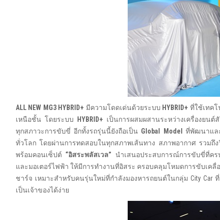
ALL NEW MG3 HYBRID+
มีความโดดเด่นด้วยระบบ
HYBRID+
ที่ใช้เทค
เหนือชั้น โดยระบบ
HYBRID+
เป็นการผสมผสานระหว่างเครื่องยนต์ส
ทุกสภาวะการขับขี่ อีกทั้งรถรุ่นนี้ยังถือเป็น
Global Model
ที่พัฒนาแล
ทั่วโลก โดยผ่านการทดสอบในทุกสภาพเส้นทาง สภาพอากาศ รวมถึ
พร้อมคอนเซ็ปต์
“อิสระพลัสเวล”
นำเสนอประสบการณ์การขับขี่ที่คร
และมอเตอร์ไฟฟ้า ให้มีการทำงานที่อิสระ ครอบคลุมโหมดการขับเคลื่อ
ชาร์จ เหมาะสำหรับคนรุ่นใหม่ที่กำลังมองหารถยนต์ในกลุ่ม City Car
เป็นเจ้าของได้ง่าย