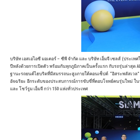
บริษัท เอสเอไอซี มอเตอร์ – ซีพี จำกัด และ บริษัท เอ็มจี เซลส์ (ปร
ปีหลังด้วยการเปิดตัว พร้อมกันทุกภูมิภาคเป็นครั้งแรก กับรถรุ่นล่าสุด
A
ฐานะรถยนต์ไฮบริดที่มีสมรรถนะสูงภายใต้คอนเซ็ปต์ “อิสระพลัสเวล”
อัจฉริยะ อีกระดับของประสบการณ์การขับขี่ที่ตอบโจทย์คนรุ่นใหม่ 
และ โชว์รูม เอ็มจี กว่า 150 แห่งทั่วประเทศ