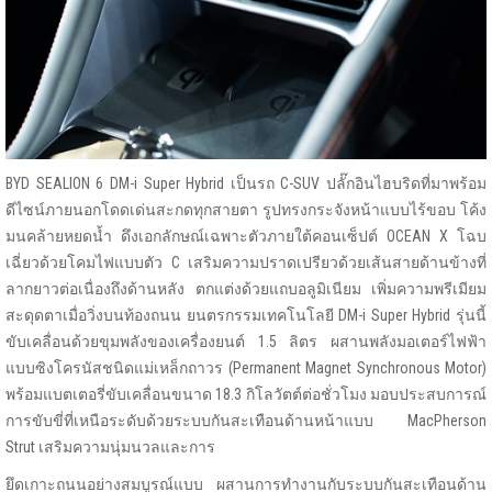
BYD SEALION 6 DM-i Super Hybrid เป็นรถ C-SUV ปลั๊กอินไฮบริดที่มาพร้อม
ดีไซน์ภายนอกโดดเด่นสะกดทุกสายตา รูปทรงกระจังหน้าแบบไร้ขอบ โค้ง
มนคล้ายหยดน้ำ ดึงเอกลักษณ์เฉพาะตัวภายใต้คอนเซ็ปต์ OCEAN X โฉบ
เฉี่ยวด้วยโคมไฟแบบตัว C เสริมความปราดเปรียวด้วยเส้นสายด้านข้างที่
ลากยาวต่อเนื่องถึงด้านหลัง ตกแต่งด้วยแถบอลูมิเนียม เพิ่มความพรีเมียม
สะดุดตาเมื่อวิ่งบนท้องถนน ยนตรกรรมเทคโนโลยี DM-i Super Hybrid รุ่นนี้
ขับเคลื่อนด้วยขุมพลังของเครื่องยนต์ 1.5 ลิตร ผสานพลังมอเตอร์ไฟฟ้า
แบบซิงโครนัสชนิดแม่เหล็กถาวร (Permanent Magnet Synchronous Motor)
พร้อมแบตเตอรี่ขับเคลื่อนขนาด 18.3 กิโลวัตต์ต่อชั่วโมง มอบประสบการณ์
การขับขี่ที่เหนือระดับด้วยระบบกันสะเทือนด้านหน้าแบบ MacPherson
Strut เสริมความนุ่มนวลและการ
ยึดเกาะถนนอย่างสมบูรณ์แบบ ผสานการทำงานกับระบบกันสะเทือนด้าน