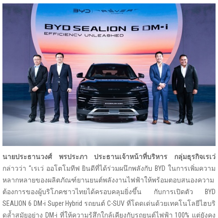
นายประธานวงศ์ พรประภา ประธานเจ้าหน้าที่บริหาร กลุ่มธุรกิจเรเว่
กล่าวว่า “เรเว่ ออโตโมทีฟ ยินดีที่ได้ร่วมผนึกพลังกับ BYD ในการเพิ่มความ
หลากหลายของผลิตภัณฑ์ยานยนต์พลังงานไฟฟ้าให้พร้อมตอบสนองความ
ต้องการของผู้บริโภคชาวไทยได้ครอบคลุมยิ่งขึ้น กับการเปิดตัว BYD
SEALION 6 DM-i Super Hybrid รถยนต์ C-SUV ที่โดดเด่นด้วยเทคโนโลยีไฮบริ
ดล้ำสมัยอย่าง DM-i ที่ให้ความรู้สึกใกล้เคียงกับรถยนต์ไฟฟ้า 100% แต่ยังคง