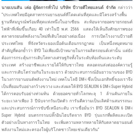
นายเบนสัน เค่อ ผู้จัดการทั่วไป บริษัท บีวายดีไทยแลนด์ จํากัด
กล่าวว่า
“ประเทศไทยมีอุตสาหกรรมยานยนต์ที่โดดเด่นที่สุดและมีโครงสร้างพื้น
ฐานที่สมบูรณ์พร้อมที่สุดแห่งหนึ่งในอาเซียน สะท้อนจากยอดขายรถยนต์
ไฟฟ้าที่เพิ่มขึ้นเกือบ 40 เท่าในปี พ.ศ. 2566 แสดงให้เห็นถึงศักยภาพของ
ตลาดรถยนต์พลังงานใหม่ที่เติบโตอย่างต่อเนื่อง การเปิดโรงงานบีวายดี
ประเทศไทย ที่จังหวัดระยองเมื่อต้นเดือนกรกฎาคม เป็นหนึ่งหมุดหมาย
สำคัญที่ตอกย้ำว่า BYD ไม่เพียงมีเป้าหมายในการผลิตรถยนต์เท่านั้น แต่ยัง
ต้องการกระตุ้นการเติบโตทางเศรษฐกิจทั้งในระดับท้องถิ่นและระดับ
ประเทศ สร้างอาชีพและรายได้ให้กับชาวไทย ตลอดจนส่งต่อองค์ความรู้
และการเติบโตร่วมกันในระยะยาว ด้วยประสบการณ์อันยาวนานของ BYD
ในวงการยานยนต์พลังงานใหม่ เทคโนโลยี DM-i ซึ่งเป็นเอกสิทธิ์ของเราจึง
เป็นที่ยอมรับอย่างกว้างขวาง และส่งผลให้ BYD SEALION 6 DM-i Super Hybrid
ได้การตอบรับอย่างท่วมท้น ด้วยยอดขายทั่วโลกทะลุ 1 ล้านคันภายใน
ระยะเวลาเพียง 3 ปีนับจากวันเปิดตัว การันตีความเป็นเลิศด้านสมรรถนะ
และประสบการณ์การขับขี่เหนือระดับ เราเชื่อมั่นว่า BYD SEALION 6 DM-i
Super Hybrid ยนตรกรรมปลั๊กอินไฮบริดจาก BYD รุ่นแรกที่ผลิตและเปิด
ตัวอย่างเป็นทางการในไทย จะเพิ่มความหลากหลายให้กับตลาดยานยนต์
พลังงานใหม่และครองใจผู้บริโภคชาวไทยเช่นเดียวกัน”