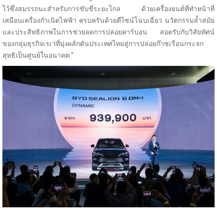
ไว้ซึ่งสมรรถนะสำหรับการขับขี่ระยะไกล ด้วยเครื่องยนต์ที่ทำหน้าที่
เสมือนเครื่องกำเนิดไฟฟ้า ครบครันด้วยดีไซน์โฉบเฉี่ยว นวัตกรรมล้ำสมัย
และประสิทธิภาพในการช่วยลดการปล่อยคาร์บอน สอดรับกับวิสัยทัศน์
ของกลุ่มธุรกิจเรเว่ที่มุ่งผลักดันประเทศไทยสู่การปล่อยก๊าซเรือนกระจก
สุทธิเป็นศูนย์ในอนาคต ”