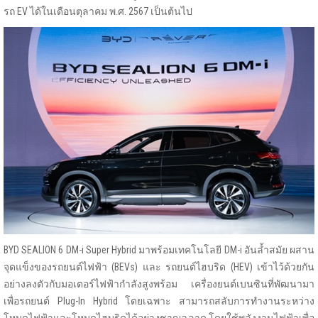
รถ EV ได้ในเดือนตุลาคม พ.ศ. 2567 เป็นต้นไป
BYD SEALION 6 DM-i Super Hybrid มาพร้อมเทคโนโลยี DM-i อันล้ำสมัย ผสาน
จุดแข็งของรถยนต์ไฟฟ้า (BEVs) และ รถยนต์ไฮบริด (HEV) เข้าไว้ด้วยกัน
อย่างลงตัวกับมอเตอร์ไฟฟ้ากำลังสูงพร้อม เครื่องยนต์เบนซินที่พัฒนามา
เพื่อรถยนต์ Plug-In Hybrid โดยเฉพาะ สามารถสลับการทำงานระหว่าง