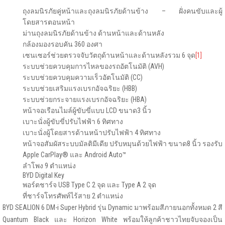
ถุงลมนิรภัยคู่หน้าและถุงลมนิรภัยด้านข้าง – ฝั่งคนขับและผู้
โดยสารตอนหน้า
ม่านถุงลมนิรภัยด้านข้าง ด้านหน้าและด้านหลัง
กล้องมองรอบคัน 360 องศา
เซนเซอร์ช่วยตรวจจับวัตถุด้านหน้าและด้านหลังรวม 6 จุด
[1]
ระบบช่วยควบคุมการไหลของรถอัตโนมัติ (AVH)
ระบบช่วยควบคุมความเร็วอัตโนมัติ (CC)
ระบบช่วยเสริมแรงเบรกอัจฉริยะ (HBB)
ระบบช่วยกระจายแรงเบรกอัจฉริยะ (HBA)
หน้าจอเรือนไมล์ผู้ขับขี่แบบ LCD ขนาด3 นิ้ว
เบาะนั่งผู้ขับขี่ปรับไฟฟ้า 6 ทิศทาง
เบาะนั่งผู้โดยสารด้านหน้าปรับไฟฟ้า 4 ทิศทาง
หน้าจอสัมผัสระบบมัลติมีเดีย ปรับหมุนด้วยไฟฟ้า ขนาด8 นิ้ว รองรับ
Apple CarPlay® และ Android Auto™
ลำโพง 9 ตำแหน่ง
BYD Digital Key
พอร์ตชาร์จ USB Type C 2 จุด และ Type A 2 จุด
ที่ชาร์จโทรศัพท์ไร้สาย 2 ตำแหน่ง
BYD SEALION 6 DM-i Super Hybrid รุ่น Dynamic มาพร้อมสีภายนอกทั้งหมด 2 สี
Quantum Black และ Horizon White พร้อมให้ลูกค้าชาวไทยจับจองเป็น