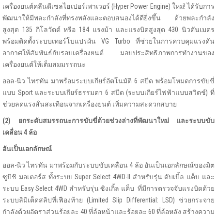
เครื่องยนต์คลีนดีเซลไฮเปอร์เพาเวอร์ (Hyper Power Engine) ใหม่! ได้รับการ
พัฒนาให้มีพละกำลังที่ทรงพลังและตอบสนองได้ดียิ่งขึ้น ด้วยพละกำลัง
สูงสุด 135 กิโลวัตต์ หรือ 184 แรงม้า และแรงบิดสูงสุด 430 นิวตันเมตร
พร้อมติดตั้งระบบเทอร์โบแปรผัน VG Turbo ที่ช่วยในการควบคุมแรงดัน
อากาศให้สัมพันธ์กับรอบเครื่องยนต์ มอบประสิทธิภาพการทำงานของ
เครื่องยนต์ให้เต็มสมมรรถนะ
ออล-นิว ไทรทัน มาพร้อมระบบเกียร์อัตโนมัติ 6 สปีด พร้อมโหมดการขับขี่
แบบ Sport และระบบเกียร์ธรรมดา 6 สปีด (ระบบเกียร์ไฟฟ้าแบบสวิตช์) ที่
ช่วยลดแรงสั่นสะเทือนจากเครื่องยนต์ เพิ่มความสะดวกสบาย
(2) ยกระดับสมรรถนะการขับขี่ด้วยช่วงล่างที่พัฒนาใหม่ และระบบขับ
เคลื่อน 4 ล้อ
อันเป็นเอกลักษณ์
ออล-นิว ไทรทัน มาพร้อมกับระบบขับเคลื่อน 4 ล้อ อันเป็นเอกลักษณ์ของมิต
ซูบิชิ มอเตอร์ส ทั้งระบบ Super Select 4WD-II สำหรับรุ่น ดับเบิ้ล แค็บ และ
ระบบ Easy Select 4WD สำหรับรุ่น ซิงเกิ้ล แค็บ ที่มีการตรวจจับแรงบิดด้วย
ระบบลิมิเต็ดสลิปที่เฟืองท้าย (Limited Slip Differential: LSD) ช่วยกระจาย
กำลังด้วยอัตราส่วนร้อยละ 40 ที่ล้อหน้าและร้อยละ 60 ที่ล้อหลัง สร้างความ