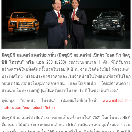
มิตซูบิชิ มอเตอร์ส คอร์ปอเรชั่น (มิตซูบิชิ มอเตอร์ส) เปิดตัว
“
ออล-นิว มิตซู
บิชิ ไทรทัน
”
หรือ แอล
200
(
L200
)
รถกระบะขนาด 1 ตัน ที่ได้รับการ
สร้างสรรค์ใหม่ทั้งคันครั้งแรกในรอบ 9 ปี ณ งานเวิลด์พรีเมียร์ ที่กรุงเทพฯ
ประเทศไทย พร้อมประกาศราคาและเริ่มจำหน่ายในไทยเป็นที่แรกในโลก
ก่อนเตรียมเปิดตัวในภูมิภาคอาเซียน และโอเชียเนีย โดยมีกำหนดวาง
จำหน่ายในประเทศญี่ปุ่นเป็นครั้งแรกในรอบ 12 ปี ในช่วงต้นปี 2567
ดูข้อมูล “ออล-นิว ไทรทัน” เพิ่มเติมได้ที่เว็บไซต์:
www.mitsubishi-
motors.com/en/products/triton
มิตซูบิชิ มอเตอร์ส เปิดตัวรถกระบะเป็นครั้งแรกในปี 2521 โดยในช่วง 45 ปี
ที่ผ่านมา ได้ผลิตรถกระบะมาแล้วกว่า 5.6 ล้านคัน ครอบคลุมทั้งหมด 5 เจน
เนอเรชั่น วางจำหน่ายใน 150 ประเทศทั่วโลก จึงทำให้รถกระบะ มิตซูบิชิ