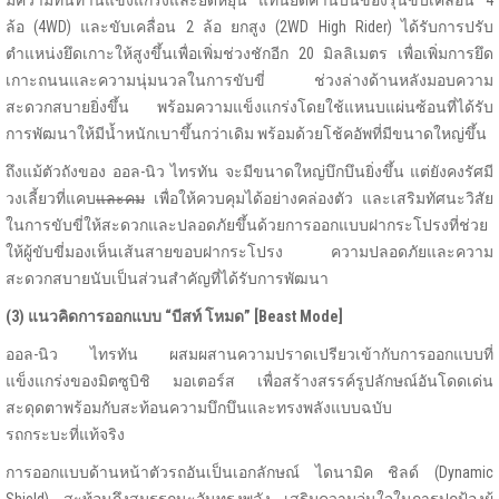
ล้อ (4WD) และขับเคลื่อน 2 ล้อ ยกสูง (2WD High Rider) ได้รับการปรับ
ตำแหน่งยึดเกาะให้สูงขึ้นเพื่อเพิ่มช่วงชักอีก 20 มิลลิเมตร เพื่อเพิ่มการยึด
เกาะถนนและความนุ่มนวลในการขับขี่ ช่วงล่างด้านหลังมอบความ
สะดวกสบายยิ่งขึ้น พร้อมความแข็งแกร่งโดยใช้แหนบแผ่นซ้อนที่ได้รับ
การพัฒนาให้มีน้ำหนักเบาขึ้นกว่าเดิม พร้อมด้วยโช้คอัพที่มีขนาดใหญ่ขึ้น
ถึงแม้ตัวถังของ ออล-นิว ไทรทัน จะมีขนาดใหญ่บึกบึนยิ่งขึ้น แต่ยังคงรัศมี
วงเลี้ยวที่แคบ
และคม
เพื่อให้ควบคุมได้อย่างคล่องตัว และเสริมทัศนะวิสัย
ในการขับขี่ให้สะดวกและปลอดภัยขึ้นด้วยการออกแบบฝากระโปรงที่ช่วย
ให้ผู้ขับขี่มองเห็นเส้นสายขอบฝากระโปรง ความปลอดภัยและความ
สะดวกสบายนับเป็นส่วนสำคัญที่ได้รับการพัฒนา
(3) แนวคิดการออกแบบ “บีสท์ โหมด”
[Beast Mode]
ออล-นิว ไทรทัน ผสมผสานความปราดเปรียวเข้ากับการออกแบบที่
แข็งแกร่งของมิตซูบิชิ มอเตอร์ส เพื่อสร้างสรรค์รูปลักษณ์อันโดดเด่น
สะดุดตาพร้อมกับสะท้อนความบึกบึนและทรงพลังแบบฉบับ
รถกระบะที่แท้จริง
การออกแบบด้านหน้าตัวรถอันเป็นเอกลักษณ์ ไดนามิค ชิลด์ (Dynamic
Shield) สะท้อนถึงสมรรถนะอันทรงพลัง เสริมความอุ่นใจในการปกป้องผู้