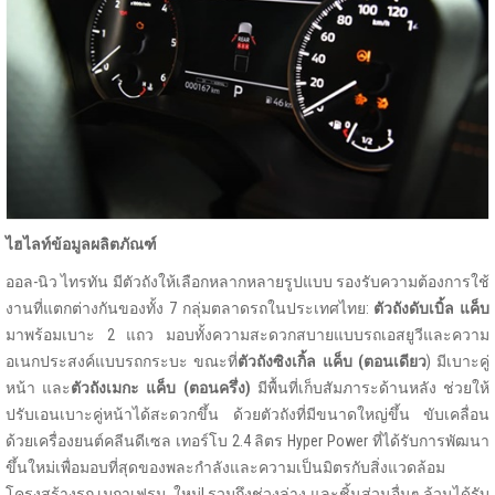
ไฮไลท์ข้อมูลผลิตภัณฑ์
ออล-นิว ไทรทัน มีตัวถังให้เลือกหลากหลายรูปแบบ รองรับความต้องการใช้
งานที่แตกต่างกันของทั้ง 7 กลุ่มตลาดรถในประเทศไทย:
ตัวถังดับเบิ้ล แค็บ
มาพร้อมเบาะ 2 แถว มอบทั้งความสะดวกสบายแบบรถเอสยูวีและความ
อเนกประสงค์แบบรถกระบะ ขณะที่
ตัวถังซิงเกิ้ล แค็บ (ตอนเดียว
) มีเบาะคู่
หน้า และ
ตัวถังเมกะ แค็บ (ตอนครึ่ง)
มีพื้นที่เก็บสัมภาระด้านหลัง ช่วยให้
ปรับเอนเบาะคู่หน้าได้สะดวกขึ้น ด้วยตัวถังที่มีขนาดใหญ่ขึ้น ขับเคลื่อน
ด้วยเครื่องยนต์คลีนดีเซล เทอร์โบ 2.4 ลิตร Hyper Power ที่ได้รับการพัฒนา
ขึ้นใหม่เพื่อมอบที่สุดของพละกำลังและความเป็นมิตรกับสิ่งแวดล้อม
โครงสร้างรถ เมกาเฟรม ใหม่! รวมถึงช่วงล่าง และชิ้นส่วนอื่นๆ ล้วนได้รับ