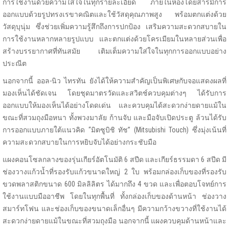
การใช้งานด้วยความใส่ใจในทุกรายละเอียด ภายในห้องโดยสารมีการ
ออกแบบด้วยรูปทรงเรขาคณิตและใช้วัสดุคุณภาพสูง พร้อมตกแต่งด้วย
วัสดุบุนุ่ม ซึ่งช่วยเพิ่มความรู้สึกถึงการปกป้อง เสริมความสะดวกสบายใน
การใช้งานหลากหลายรูปแบบ และตกแต่งด้วยโครเมียมในหลายส่วนเพื่อ
สร้างบรรยากาศที่ทันสมัย เติมเต็มความใส่ใจในทุกการออกแบบอย่าง
ประณีต
นอกจากนี้ ออล-นิว ไทรทัน ยังได้ให้ความสำคัญเป็นพิเศษกับจอแสดงผลที่
มองเห็นได้ชัดเจน โดยชุดมาตรวัดและสวิตช์ควบคุมต่างๆ ได้รับการ
ออกแบบให้มองเห็นได้อย่างโดดเด่น และควบคุมได้สะดวกง่ายดายแม้ใน
ขณะที่สวมถุงมือหนา ทั้งพวงมาลัย ก้านจับ และมือจับเปิดประตู ล้วนได้รับ
การออกแบบภายใต้แนวคิด “มิตซูบิชิ ทัช” (Mitsubishi Touch) ซึ่งมุ่งเน้นที่
ความสะดวกสบายในการหยิบจับได้อย่างกระชับมือ
แผงคอนโซลกลางของรุ่นเกียร์อัตโนมัติ 6 สปีด และเกียร์ธรรมดา 6 สปีด มี
ช่องวางแก้วน้ำที่รองรับแก้วขนาดใหญ่ 2 ใบ พร้อมกล่องเก็บของที่รองรับ
ขวดพลาสติกขนาด 600 มิลลิลิตร ได้มากถึง 4 ขวด และเพื่อตอบโจทย์การ
ใช้งานแบบมืออาชีพ โดยในทุกพื้นที่ ทั้งกล่องเก็บของด้านหน้า ช่องวาง
สมาร์ทโฟน และช่องเก็บของขนาดเล็กอื่นๆ มีความกว้างขวางที่ใช้งานได้
สะดวกง่ายดายแม้ในขณะที่สวมถุงมือ นอกจากนี้ แผงควบคุมด้านหน้าและ