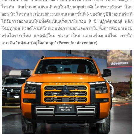
ไทรทัน นับเป็นรถยนต์รุ่นสำคัญในเชิงกลยุทธ์ระดับโลกของบริษัทฯ โดย
ออล-นิว ไทรทัน จะเป็นรถกระบะเจนเนอเรชั่นที่ 6 ของมิตซูบิชิ มอเตอร์ส ที่
ได้รับการออกแบบใหม่ทั้งคันเป็นครั้งแรกในรอบ 9 ปี ปฏิวัติทุกอณู! พลิก
โฉมทุกมิติ ด้วยดีไซน์ที่โดดเด่นทั้งภายนอกและภายใน ทั้งการพัฒนาเฟรม
หรือโครงรถใหม่ แชสซีส์ใหม่ ช่วงล่างใหม่ และเครื่องยนต์ใหม่ ภายใต้
แนวคิด
“พลังแกร่งคู่ใจสายลุย” (
Power for Adventure)