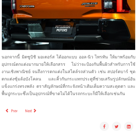
นอกจากนี้ มิตซูบิชิ มอเตอร์ส ได้ออกแบบ ออล-นิว ไทรทัน ให้มาพร้อมกับ
อุปกรณ์ตกแต่งมากมายให้เลือกสรร ไม่ว่าจะป้องกันพื้นผิวสำหรับการใช้
งานเชิงพาณิชย์ จนถึงการตกแต่งในสไตล์รถส่วนตัว เช่น สปอร์ตบาร์ ชุด
ตกแต่งซุ้มล้อบังโคลน และคิ้วกันกระแทกประตูที่ช่วยเสริมรูปลักษณ์อัน
แข็งแกร่งทรงพลัง ตราสัญลักษณ์ที่กระจังหน้าเติมเต็มความสะดุดตา และ
พื้นปูกระบะซึ่งเป็นอุปกรณ์ที่ขาดไม่ได้ในรถกระบะก็มีให้เลือกเช่นกัน
Prev
Next