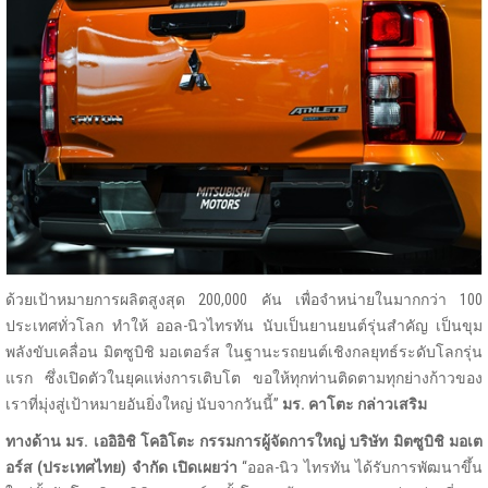
ด้วยเป้าหมายการผลิตสูงสุด 200,000 คัน เพื่อจำหน่ายในมากกว่า 100
ประเทศทั่วโลก ทำให้ ออล-นิวไทรทัน นับเป็นยานยนต์รุ่นสำคัญ เป็นขุม
พลังขับเคลื่อน มิตซูบิชิ มอเตอร์ส ในฐานะรถยนต์เชิงกลยุทธ์ระดับโลกรุ่น
แรก ซึ่งเปิดตัวในยุคแห่งการเติบโต ขอให้ทุกท่านติดตามทุกย่างก้าวของ
เราที่มุ่งสู่เป้าหมายอันยิ่งใหญ่ นับจากวันนี้”
มร. คาโตะ กล่าวเสริม
ทางด้าน มร. เออิอิชิ โคอิโตะ กรรมการผู้จัดการใหญ่ บริษัท มิตซูบิชิ มอเต
อร์ส (ประเทศไทย) จำกัด เปิดเผยว่า
“ออล-นิว ไทรทัน ได้รับการพัฒนาขึ้น