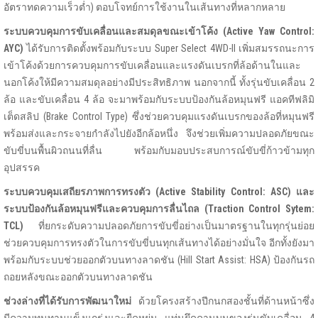
อัตราทดความเร็วต่ำ) ตอบโจทย์การใช้งานในเส้นทางที่หลากหลาย
ระบบควบคุมการขับเคลื่อนและสมดุลขณะเข้าโค้ง (
Active Yaw Control:
AYC)
ได้รับการติดตั้งพร้อมกับระบบ Super Select 4WD-II เพิ่มสมรรถนะการ
เข้าโค้งด้วยการควบคุมการขับเคลื่อนและแรงดันเบรกที่ล้อด้านในและ
นอกโค้งให้มีความสมดุลอย่างมีประสิทธิภาพ นอกจากนี้ ทั้งรุ่นขับเคลื่อน 2
ล้อ และขับเคลื่อน 4 ล้อ จะมาพร้อมกับระบบป้องกันล้อหมุนฟรี แอคทีฟลิมิ
เต็ดสลิป (Brake Control Type) ซึ่งช่วยควบคุมแรงดันเบรกของล้อที่หมุนฟรี
พร้อมส่งและกระจายกำลังไปยังอีกล้อหนึ่ง จึงช่วยเพิ่มความปลอดภัยขณะ
ขับขี่บนพื้นผิวถนนที่ลื่น พร้อมกับมอบประสบการณ์ขับขี่ก้าวข้ามทุก
อุปสรรค
ระบบควบคุมเสถียรภาพการทรงตัว (
Active Stability Control: ASC) และ
ระบบป้องกันล้อหมุนฟรีและควบคุมการลื่นไถล (Traction Control Sytem:
TCL)
ที่ยกระดับความปลอดภัยการขับขี่อย่างเป็นมาตรฐานในทุกรุ่นย่อย
ช่วยควบคุมการทรงตัวในการขับขี่บนทุกเส้นทางได้อย่างมั่นใจ อีกทั้งยังมา
พร้อมกับระบบช่วยออกตัวบนทางลาดชัน (Hill Start Assist: HSA) ป้องกันรถ
ถอยหลังขณะออกตัวบนทางลาดชัน
ช่วงล่างที่ได้รับการพัฒนาใหม่
ด้วยโครงสร้างปีกนกสองชั้นที่ด้านหน้าซึ่ง
มีความทนทานแข็งแกร่งและยืดหยุ่น แท่นยึดคานบนของรุ่นขับเคลื่อน 4