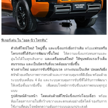
ฟีเจอร์เด่น ใน “ออล-นิว ไทรทัน”
ตัวถังดีไซน์ใหม่
! ใหญ่ขึ้น และแข็งแกร่งยิ่งกว่าเดิม
พร้อม
เฟรมหรือ
โครงรถที่ได้รับการพัฒนาขึ้นใหม่
ให้ความแข็งแกร่งทนทานและ
อุ่นใจได้ในทุกเส้นทาง
และเครื่องยนต์ใหม่
! ให้ขุมพลังแรงเร็วเต็ม
สมรรถนะ และเป็นมิตรกับสิ่งแวดล้อมมากยิ่งขึ้น
ช่วงล่างใหม่ มอบการขับขี่ที่นุ่มนวล เกาะถนนเป็นเลิศ ปลอดภัยยิ่ง
กว่า
ด้วยเสถียรภาพการทรงตัวและการควบคุมรถที่ดีเยี่ยม พร้อมด้วย
ระบบขับเคลื่อน 4 ล้อ และระบบควบคุมการขับขี่ที่ได้รับการพัฒนา
ให้เหนือชั้นมากยิ่งขึ้น เพื่อตอบโจทย์การขับขี่บนสภาพถนนทุกรูป
แบบ
รูปลักษณ์ด้านหน้า โดดเด่นด้วยดีไซน์แข็งแกร่งโฉบเฉี่ยว
พร้อม
ห้องโดยสารภายในที่กว้างขวางและตกแต่งอย่างมีสไตล์ รองรับการ
ใช้งานที่ตอบโจทย์ทุกความต้องการแบบอเนกประสงค์