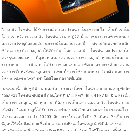
“ออล-นิว ไทรทัน ได้รับการผลิต และจำหน่ายในประเทศไทยเป็นที่แรกใน
โลก เราหวังว่า ออล-นิว ไทรทัน จะมาปฏิวัติเพื่อเอาชนะความท้าทายของ
สภาวะเศรษฐกิจและสถานการณ์ในตลาดเวลานี้ พร้อมกับช่วยยกระดับ
ชีวิตและธุรกิจของลูกค้าให้ดียิ่งขึ้น โดย ออล-นิว ไทรทัน จะประกอบไป
ด้วยรุ่นย่อยต่างๆ ที่มุ่งตอบสนองความต้องการของลูกค้าทุกกลุ่มในตลาด
รถกระบะ เนื่องจากได้รับการออกแบบและพัฒนาจากการศึกษาความ
ต้องการที่แท้จริงของลูกค้าชาวไทย ทั้งการใช้งานแบบรถส่วนตัว และการ
ใช้งานเชิงพาณิชย์”
มร. โคอิโตะ กล่าวเพิ่มเติม
ก่อนหน้านี้ มิตซูบิชิ มอเตอร์ส ประเทศไทย ได้นำเสนอแคมเปญพิเศษ
“ออล-นิว ไทรทัน ขับมันส์ ก่อนใคร !”
(ALL-NEW TRITON REV UP & WIN) เพื่อ
เป็นการขอบคุณลูกค้าทุกท่าน ที่ต้องการเป็นเจ้าของออล-นิว ไทรทัน ก่อน
เปิดตัว “แคมเปญนี้ได้รับการตอบรับอย่างดีเยี่ยมจากลูกค้าในประเทศไทย
ด้วยยอดจองมากกว่า 10,000 คัน ภายในเวลาไม่ถึง 2 เดือน ซึ่งเป็นการ
พิสูจน์ให้เห็นถึงความเชื่อมั่นและความพึงพอใจของลูกค้าที่มีต่อแบรนด์
ผลิตภัณฑ์ และชื่อเสียงของมิตซูบิชิ มอเตอร์ส”
มร. โคอิโตะ กล่าวทิ้งท้าย