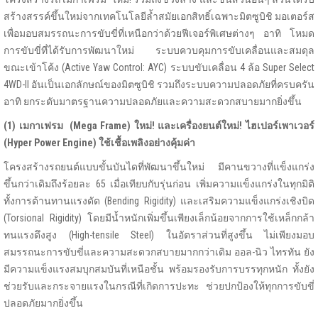
สร้างสรรค์ขึ้นใหม่จากเทคโนโลยีล้ำสมัยเอกสิทธิ์เฉพาะมิตซูบิชิ มอเตอร์ส
เพื่อมอบสมรรถนะการขับขี่ที่เหนือกว่าด้วยฟีเจอร์พิเศษต่างๆ อาทิ โหมด
การขับขี่ที่ได้รับการพัฒนาใหม่ ระบบควบคุมการขับเคลื่อนและสมดุล
ขณะเข้าโค้ง (Active Yaw Control: AYC) ระบบขับเคลื่อน 4 ล้อ Super Select
4WD-II อันเป็นเอกลักษณ์ของมิตซูบิชิ รวมถึงระบบความปลอดภัยที่ครบครัน
อาทิ ยกระดับมาตรฐานความปลอดภัยและความสะดวกสบายมากยิ่งขึ้น
(1) เมกาเฟรม
(Mega Frame) ใหม่! และเครื่องยนต์ใหม่! ไฮเปอร์เพาเวอร์
(Hyper Power Engine) ใช้เชื้อเพลิงอย่างคุ้มค่า
โครงสร้างรถยนต์แบบขั้นบันไดที่พัฒนาขึ้นใหม่ มีคานขวางที่แข็งแกร่ง
ขึ้นกว่าเดิมถึงร้อยละ 65 เมื่อเทียบกับรุ่นก่อน เพิ่มความแข็งแกร่งในทุกมิติ
ทั้งการต้านทานแรงดัด (Bending Rigidity) และเสริมความแข็งแกร่งเชิงบิด
(Torsional Rigidity) โดยมีน้ำหนักเพิ่มขึ้นเพียงเล็กน้อยจากการใช้เหล็กกล้า
ทนแรงดึงสูง (High-tensile Steel) ในอัตราส่วนที่สูงขึ้น ไม่เพียงมอบ
สมรรถนะการขับขี่และความสะดวกสบายมากกว่าเดิม ออล-นิว ไทรทัน ยัง
มีความแข็งแรงสมบุกสมบันที่เหนือชั้น พร้อมรองรับการบรรทุกหนัก ทั้งยัง
ช่วยรับและกระจายแรงในกรณีที่เกิดการปะทะ ช่วยปกป้องให้ทุกการขับขี่
ปลอดภัยมากยิ่งขึ้น