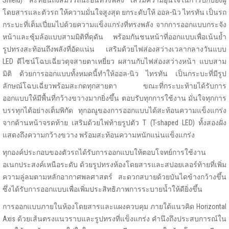
โดยสารและตัวรถ ให้ความมั่นใจสูงสุด ยกระดับให้ ออล-นิว ไทรทัน เป็นรถ
กระบะที่เต็มเปี่ยมไปด้วยความแข็งแกร่งที่ทรงพลัง จากการออกแบบกระจัง
หน้าและซุ้มล้อแบบสามมิติที่ดุดัน พร้อมกันชนหน้าที่ออกแบบเพื่อเน้นย้ำ
รูปทรงสะท้อนถึงพลังที่อัดแน่น เสริมด้วยไฟส่องสว่างเวลากลางวันแบบ
LED ดีไซน์โฉบเฉี่ยวดุจสายตาเหยี่ยว ผสานกับไฟส่องสว่างหน้า แบบสาม
มิติ ด้วยการออกแบบทั้งหมดนี้ทำให้ออล-นิว ไทรทัน เป็นกระบะที่มีรูป
ลักษณ์โฉบเฉี่ยวพร้อมสะกดทุกสายตา ขณะที่กระบะท้ายได้รับการ
ออกแบบให้มีพื้นที่กว้างขวางมากยิ่งขึ้น ตอบรับทุกการใช้งาน มั่นใจทุกการ
บรรทุกได้อย่างเต็มพิกัด ทุกอณูของการออกแบบได้สะท้อนความแข็งแกร่ง
จากด้านหน้าจรดท้าย เสริมด้วยไฟท้ายรูปตัว T (T-shaped LED) ทั้งสองฝั่ง
แสดงถึงความกว้างขวาง พร้อมสะท้อนความหนักแน่นแข็งแกร่ง
ทุกองค์ประกอบของตัวรถได้รับการออกแบบให้ตอบโจทย์การใช้งาน
อเนกประสงค์เหนือระดับ ด้วยรูปทรงห้องโดยสารและสปอยเลอร์ท้ายที่เพิ่ม
ความลู่ลมตามหลักอากาศพลศาสตร์ สะดวกสบายด้วยบันไดข้างกว้างขึ้น
ซึ่งได้รับการออกแบบเพื่อเพิ่มประสิทธิภาพการระบายน้ำให้ดียิ่งขึ้น
การออกแบบภายในห้องโดยสารและแผงควบคุม ภายใต้แนวคิด Horizontal
Axis ด้วยเส้นตรงแนวราบและรูปทรงที่แข็งแกร่ง คำนึงถึงประสบการณ์ใน