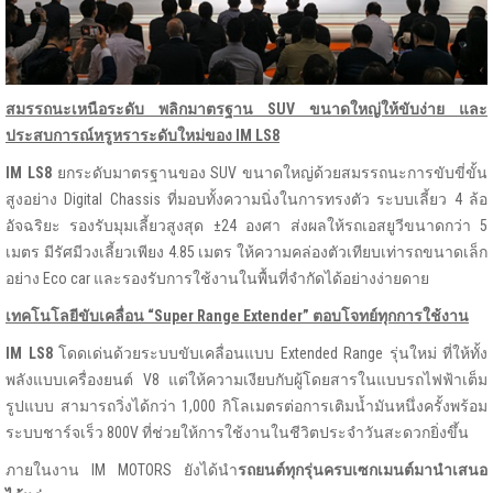
สมรรถนะเหนือระดับ พลิกมาตรฐาน
SUV ขนาดใหญ่ให้ขับง่าย และ
ประสบการณ์หรูหราระดับใหม่ของ IM LS8
IM LS8
ยกระดับมาตรฐานของ SUV ขนาดใหญ่ด้วยสมรรถนะการขับขี่ขั้น
สูงอย่าง Digital Chassis ที่มอบทั้งความนิ่งในการทรงตัว ระบบเลี้ยว 4 ล้อ
อัจฉริยะ รองรับมุมเลี้ยวสูงสุด ±24 องศา ส่งผลให้รถเอสยูวีขนาดกว่า 5
เมตร มีรัศมีวงเลี้ยวเพียง 4.85 เมตร ให้ความคล่องตัวเทียบเท่ารถขนาดเล็ก
อย่าง Eco car และรองรับการใช้งานในพื้นที่จำกัดได้อย่างง่ายดาย
เทคโนโลยีขับเคลื่อน “
Super Range Extender” ตอบโจทย์ทุกการใช้งาน
IM LS8
โดดเด่นด้วยระบบขับเคลื่อนแบบ Extended Range รุ่นใหม่ ที่ให้ทั้ง
พลังแบบเครื่องยนต์ V8 แต่ให้ความเงียบกับผู้โดยสารในแบบรถไฟฟ้าเต็ม
รูปแบบ สามารถวิ่งได้กว่า 1,000 กิโลเมตรต่อการเติมน้ำมันหนึ่งครั้งพร้อม
ระบบชาร์จเร็ว 800V ที่ช่วยให้การใช้งานในชีวิตประจำวันสะดวกยิ่งขึ้น
ภายในงาน IM MOTORS ยังได้นำ
รถยนต์ทุกรุ่นครบเซกเมนต์มานำเสนอ