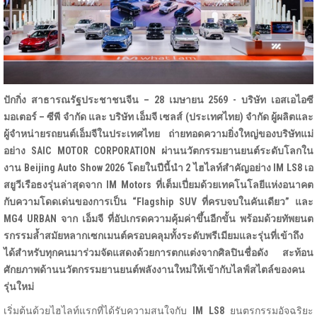
ปักกิ่ง สาธารณรัฐประชาชนจีน –
28 เมษายน 2569 - บริษัท เอสเอไอซี
มอเตอร์ – ซีพี จำกัด และ บริษัท เอ็มจี เซลส์ (ประเทศไทย) จำกัด ผู้ผลิตและ
ผู้จำหน่ายรถยนต์เอ็มจีในประเทศไทย ถ่ายทอดความยิ่งใหญ่ของบริษัทแม่
อย่าง SAIC MOTOR CORPORATION ผ่านนวัตกรรมยานยนต์ระดับโลกใน
งาน Beijing Auto Show 2026 โดยในปีนี้นำ 2 ไฮไลท์สำคัญอย่าง IM LS8 เอ
สยูวีเรือธงรุ่นล่าสุดจาก IM Motors ที่เต็มเปี่ยมด้วยเทคโนโลยีแห่งอนาคต
กับความโดดเด่นของการเป็น “Flagship SUV ที่ครบจบในคันเดียว” และ
MG4 URBAN จาก เอ็มจี ที่อัปเกรดความคุ้มค่าขึ้นอีกขั้น พร้อมด้วยทัพยนต
รกรรมล้ำสมัยหลากเซกเมนต์ครอบคลุมทั้งระดับพรีเมียมและรุ่นที่เข้าถึง
ได้สำหรับทุกคนมาร่วมจัดแสดงด้วยการตกแต่งจากศิลปินชื่อดัง สะท้อน
ศักยภาพด้านนวัตกรรมยานยนต์พลังงานใหม่ให้เข้ากับไลฟ์สไตล์ของคน
รุ่นใหม่
เริ่มต้นด้วยไฮไลท์แรกที่ได้รับความสนใจกับ
IM LS8
ยนตรกรรมอัจฉริยะ