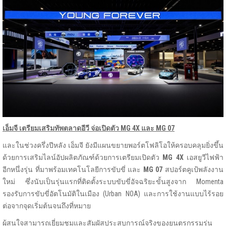
เอ็มจี เตรียมเสริมทัพตลาดอีวี จ่อเปิดตัว
MG 4X และ MG 07
และในช่วงครึ่งปีหลัง เอ็มจี ยังมีแผนขยายพอร์ตโฟลิโอให้ครอบคลุมยิ่งขึ้น
ด้วยการเสริมไลน์อัปผลิตภัณฑ์ด้วยการเตรียมเปิดตัว
MG 4X
เอสยูวีไฟฟ้า
อีกหนึ่งรุ่น ที่มาพร้อมเทคโนโลยีการขับขี่ และ
MG 07
สปอร์ตคูเป้พลังงาน
ใหม่ ซึ่งนับเป็นรุ่นแรกที่ติดตั้งระบบขับขี่อัจฉริยะขั้นสูงจาก Momenta
รองรับการขับขี่อัตโนมัติในเมือง (Urban NOA) และการใช้งานแบบไร้รอย
ต่อจากจุดเริ่มต้นจนถึงที่หมาย
ผู้สนใจสามารถเยี่ยมชมและสัมผัสประสบการณ์จริงของยนตรกรรมรุ่น