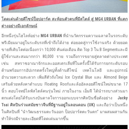
โดดเด่นด้วยดีไซน์ป็อปอาร์ต สะท้อนตัวตนที่มีสไตล์ สู่
MG4 URBAN ที่แตก
ต่างอย่างมีเอกลักษณ์
อีกหนึ่งรุ่นไฮไลท์อย่าง
MG4 URBAN
ที่นำนวัตกรรมความฉลาดในรถระดับ
พรีเมียมมาอยู่ในระดับรถที่เข้าถึงได้ง่าย ต่อยอดสู่การใช้งานจริง ด้วยยอด
ขายที่เติบโตต่อเนื่องกว่า 10,000 คันต่อเดือน ติด Top 3 ใน B Segmentและมี
ผู้ใช้งานสะสมมากกว่า 80,000 ราย รวมถึงการขยายสู่ตลาดต่างประเทศ
เช่น สหราชอาณาจักรและออสเตรเลียที่ในครั้งนี้ได้รับการยกระดับรอบ
ด้านพร้อมการอัปเกรดครั้งใหญ่ทั้งด้านดีไซน์ เทคโนโลยี และอุปกรณ์
อำนวยความสะดวก เพิ่มสีตัวถังใหม่ Ice Crystal Blue และ Almond Beige
เสริมด้วยหลังคาดำแบบ Floating Roofและล้ออัลลอยดีไซน์ใหม่ขนาด 17
นิ้ว ตอบโจทย์ไลฟ์สไตล์คนรุ่นใหม่ ภายในงาน เอ็มจี ได้นำรถบางส่วนมา
ตกแต่งโดยได้รับแรงบันดาลใจการออกแบบจากศิลปินชื่อดังอย่าง
Jacky
Tsai ศิลปินร่วมสมัยชาวจีนที่มีฐานอยู่ในลอนดอน (UK)
และถือว่าเป็นหนึ่ง
ในศิลปินที่ “นำวัฒนธรรมตะวันออก ป็อปอาร์ตตะวันตก” มาผสมผสานกัน
ทำให้รถมีรายละเอียดที่โดดเด่นมากขึ้น