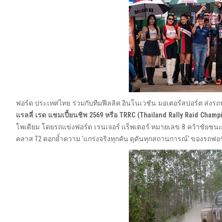
ฟอร์ด ประเทศไทย ร่วมกับทีมฟีลลิค อินโนเวชัน มอเตอร์สปอร์ต ส่ง
แรลลี่ เรด แชมเปี้ยนชิพ 2569 หรือ
TRRC
(
Thailand Rally Raid Champ
โพเดียม โดยรถแข่งฟอร์ด เรนเจอร์ แร็พเตอร์ หมายเลข 8 คว้าชัยชนะอ
คลาส T2 ตอกย้ำความ 'แกร่งจริงทุกคัน ดุดันทุกสถานการณ์' ของรถฟ