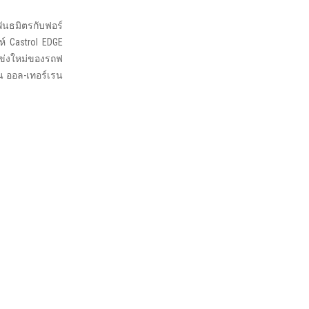
ันธมิตรกับฟอร์
์ Castrol EDGE
ข่งใหม่ของรถฟ
น ออล-เทอร์เรน