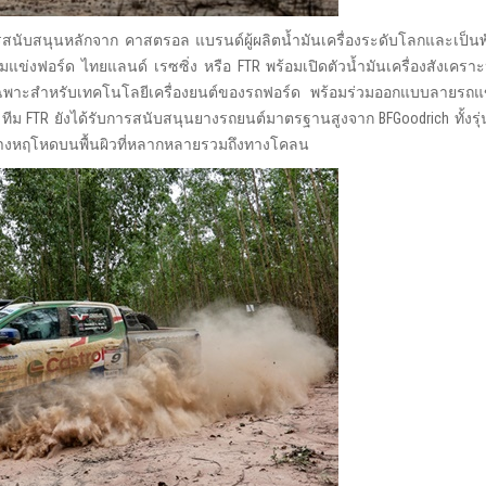
สนับสนุนหลักจาก คาสตรอล แบรนด์ผู้ผลิตน้ำมันเครื่องระดับโลกและเป็นพ
่งฟอร์ด ไทยแลนด์ เรซซิ่ง หรือ FTR พร้อมเปิดตัวน้ำมันเครื่องสังเคราะห
รเฉพาะสำหรับเทคโนโลยีเครื่องยนต์ของรถฟอร์ด พร้อมร่วมออกแบบลายรถแ
ทีม FTR ยังได้รับการสนับสนุนยางรถยนต์มาตรฐานสูงจาก BFGoodrich ทั้งรุ่
ส้นทางหฤโหดบนพื้นผิวที่หลากหลายรวมถึงทางโคลน