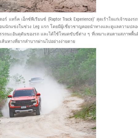
ร์ แทร็ค เอ็กซ์พีเรียนซ์ (Raptor Track Experience)' สุดเร้าใจแก่เจ้าของร
งเสมือนนักแข่งในช่วง Leg แรก โดยมีผู้เชี่ยวชาญคอยนำทางและดูแลความป
์สมรรถนะอันดุดันของรถ และได้ใช้โหมดขับขี่ต่าง ๆ ที่เหมาะสมตามสภาพพื้นผ
เส้นทางที่ยากลำบากผ่านไปอย่างง่ายดาย