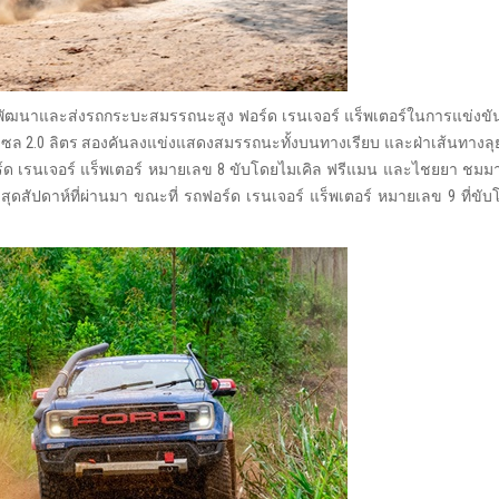
รพัฒนาและส่งรถกระบะสมรรถนะสูง ฟอร์ด เรนเจอร์ แร็พเตอร์ในการแข่งขัน 
งยนต์ดีเซล 2.0 ลิตร สองคันลงแข่งแสดงสมรรถนะทั้งบนทางเรียบ และฝ่าเส้นทา
อร์ด เรนเจอร์ แร็พเตอร์ หมายเลข 8 ขับโดยไมเคิล ฟรีแมน และไชยยา ชมมา
ดสัปดาห์ที่ผ่านมา ขณะที่ รถฟอร์ด เรนเจอร์ แร็พเตอร์ หมายเลข 9 ที่ขับโ