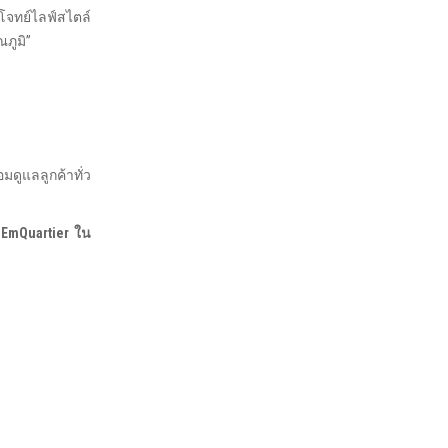
โจทย์ไลฟ์สไตล์
ภูมิ”
มดูแลลูกค้าทั่ว
 EmQuartier ใน