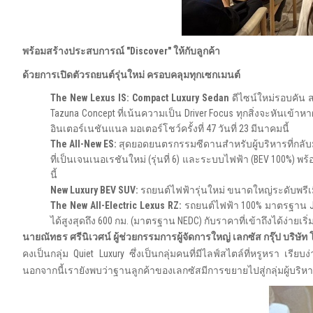
พร้อมสร้างประสบการณ์ "
Discover" ให้กับลูกค้า
ด้วยการเปิดตัวรถยนต์รุ่นใหม่ ครอบคลุมทุกเซกเมนต์
The New Lexus IS
: Compact Luxury Sedan
ดีไซน์ใหม่รอบคัน 
Tazuna Concept ที่เน้นความเป็น Driver Focus ทุกสิ่งจะหันเข้
อินเตอร์เนชันแนล มอเตอร์โชว์ครั้งที่ 47 วันที่ 23 มีนาคมนี้
The All-New ES
:
สุดยอดยนตรกรรมซีดานสำหรับผู้บริหารที่กลับมาส
ที่เป็นเจนเนอเรชันใหม่ (รุ่นที่ 6) และระบบไฟฟ้า (BEV 100%)
นี้
New Luxury BEV SUV
:
รถยนต์ไฟฟ้ารุ่นใหม่ ขนาดใหญ่ระดับพรีเ
The New All-Electric Lexus RZ
:
รถยนต์ไฟฟ้า 100% มาตรฐาน Japa
ได้สูงสุดถึง 600 กม. (มาตรฐาน NEDC) กับราคาที่เข้าถึงได้ง่ายเริ
นายณัทธร ศรีนิเวศน์ ผู้ช่วยกรรมการผู้จัดการใหญ่
เลกซัส กรุ๊ป บริษั
คงเป็นกลุ่ม Quiet Luxury ซึ่งเป็นกลุ่มคนที่มีไลฟ์สไตล์ที่หรูหรา เรีย
นอกจากนี้เรายังพบว่าฐานลูกค้าของเลกซัสมีการขยายไปสู่กลุ่มผู้บริหา