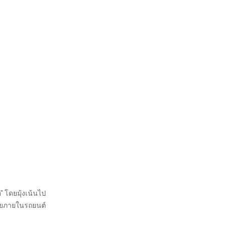
" โดยมุ้งเน้นไป
มัยภายในรถยนต์