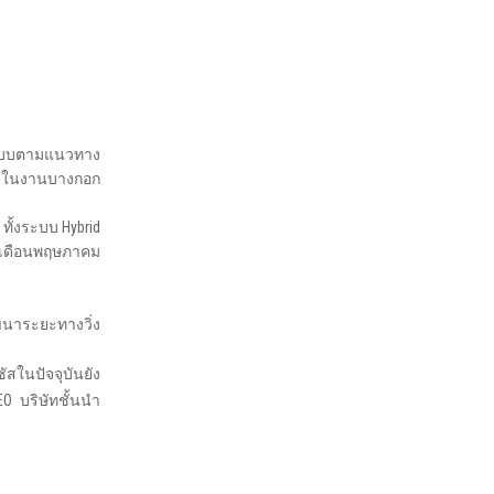
อกแบบตามแนวทาง
งการในงานบางกอก
ทั้งระบบ Hybrid
ลายเดือนพฤษภาคม
ัฒนาระยะทางวิ่ง
สในปัจจุบันยัง
CEO บริษัทชั้นนำ