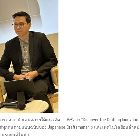
ตลาด นำเสนอภายใต้แนวคิด ที่ชื่อว่า "Discover The Crafting Innovation
ยนต์ทุกคันตามแบบฉบับของ Japanese Craftsmanship และเทคโนโลยีอันล้ำส
ด้านรถยนต์ไฟฟ้า