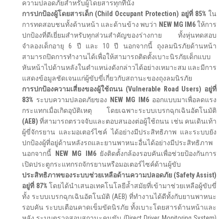
ความปลอดภัยสำหรับผู้โดยสารทุกที่นั่ง
การปกป้องผู้โดยสารเด็ก (
Child Occupant Protection) อยู่ที่ 85%
ใน
การทดสอบชนทั้งด้านหน้า และด้านข้าง พบว่า
NEW MG IM6
ให้การ
ปกป้องที่ดีเยี่ยมสำหรับทุกส่วนสำคัญของร่างกาย ทั้งหุ่นทดสอบ
จำลองเด็กอายุ 6 ปี และ 10 ปี นอกจากนี้ ถุงลมนิรภัยด้านหน้า
สามารถปิดการทำงานได้เพื่อให้สามารถติดตั้งเบาะนิรภัยเด็กแบบ
หันหน้าไปด้านหลังในตำแหน่งดังกล่าวได้อย่างเหมาะสม และมีการ
แสดงข้อมูลชัดเจนแก่ผู้ขับขี่เกี่ยวกับสถานะของถุงลมนิรภัย
การปกป้องความเสี่ยงของผู้ใช้ถนน (
Vulnerable Road Users) อยู่ที่
83%
ระบบความปลอดภัยของ
NEW MG IM6
ออกแบบมาเพื่อลดแรง
กระแทกเมื่อเกิดอุบัติเหตุ โดยเฉพาะระบบเบรกฉุกเฉินอัตโนมัติ
(
AEB)
ที่สามารถตรวจจับและตอบสนองต่อผู้ใช้ถนน เช่น คนเดินเท้า
ผู้ขี่จักรยาน และมอเตอร์ไซค์ ได้อย่างมีประสิทธิภาพ และระบบยัง
ปกป้องผู้ที่อยู่ด้านหลังรถและยานพาหนะอื่นได้อย่างมีประสิทธิภาพ
นอกจากนี้
NEW MG IM6
ยังติดตั้งกล้องรอบคันเพื่อช่วยป้องกันการ
เปิดประตูกระแทกรถจักรยานหรือมอเตอร์ไซค์ด้านผู้ขับ
ประสิทธิภาพของระบบช่วยเหลือด้านความปลอดภัย (
Safety Assist)
อยู่ที่ 87%
โดยได้นำเสนอเทคโนโลยีล้ำสมัยที่เข้ามาช่วยเหลือผู้ขับขี่
ทั้ง ระบบเบรกฉุกเฉินอัตโนมัติ (AEB) ที่ทำงานได้ดีทั้งกับยานพาหนะ
รอบคัน ระบบเตือนคาดเข็มขัดนิรภัย ทั้งเบาะโดยสารด้านหน้าและ
หลัง ระบบตรวจสอบสถานะคนขับ (Direct Driver Monitoring System)