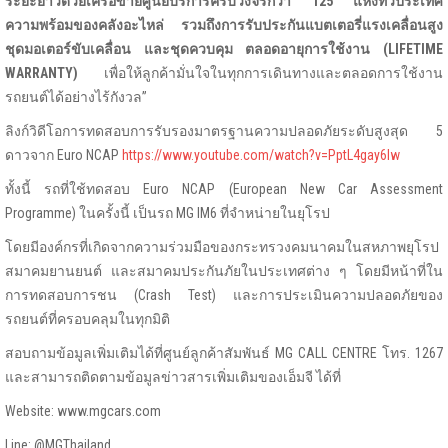
ระยะยาวด้วยเครือข่ายศูนย์บริการครบวงจรกว่า 125 แห่งทั่วประเทศ
ความพร้อมของคลังอะไหล่ รวมถึงการรับประกันแบตเตอรี่แรงเคลื่อนสูง
ชุดมอเตอร์ขับเคลื่อน และชุดควบคุม ตลอดอายุการใช้งาน (
LIFETIME
WARRANTY)
เพื่อให้ลูกค้ามั่นใจในทุกการเดินทางและตลอดการใช้งาน
รถยนต์ได้อย่างไร้กังวล”
ลิงก์วิดีโอการทดสอบการรับรองมาตรฐานความปลอดภัยระดับสูงสุด 5
ดาวจาก Euro NCAP
https://www.youtube.com/watch?v=PptL4gay6lw
ทั้งนี้ รถที่ใช้ทดสอบ Euro NCAP (European New Car Assessment
Programme) ในครั้งนี้ เป็นรถ MG IM6 ที่จำหน่ายในยุโรป
โดยมีองค์กรที่เกิดจากความร่วมมือของกระทรวงคมนาคมในสหภาพยุโรป
สมาคมยานยนต์ และสมาคมประกันภัยในประเทศต่าง ๆ โดยมีหน้าที่ใน
การทดสอบการชน (Crash Test) และการประเมินความปลอดภัยของ
รถยนต์ที่ครอบคลุมในทุกมิติ
สอบถามข้อมูลเพิ่มเติมได้ที่ศูนย์ลูกค้าสัมพันธ์ MG CALL CENTRE โทร. 1267
และสามารถติดตามข้อมูลข่าวสารเพิ่มเติมของเอ็มจี ได้ที่
Website: www.mgcars.com
Line: @MGThailand