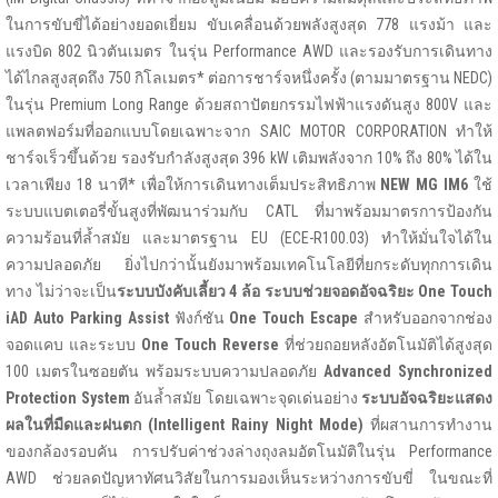
ในการขับขี่ได้อย่างยอดเยี่ยม ขับเคลื่อนด้วยพลังสูงสุด 778 แรงม้า และ
แรงบิด 802 นิวตันเมตร ในรุ่น Performance AWD และรองรับการเดินทาง
ได้ไกลสูงสุดถึง 750 กิโลเมตร* ต่อการชาร์จหนึ่งครั้ง (ตามมาตรฐาน NEDC)
ในรุ่น Premium Long Range ด้วยสถาปัตยกรรมไฟฟ้าแรงดันสูง 800V และ
แพลตฟอร์มที่ออกแบบโดยเฉพาะจาก SAIC MOTOR CORPORATION ทำให้
ชาร์จเร็วขึ้นด้วย รองรับกำลังสูงสุด 396 kW เติมพลังจาก 10% ถึง 80% ได้ใน
เวลาเพียง 18 นาที* เพื่อให้การเดินทางเต็มประสิทธิภาพ
NEW MG IM6
ใช้
ระบบแบตเตอรี่ขั้นสูงที่พัฒนาร่วมกับ CATL ที่มาพร้อมมาตรการป้องกัน
ความร้อนที่ล้ำสมัย และมาตรฐาน EU (ECE-R100.03) ทำให้มั่นใจได้ใน
ความปลอดภัย ยิ่งไปกว่านั้นยังมาพร้อมเทคโนโลยีที่ยกระดับทุกการเดิน
ทาง ไม่ว่าจะเป็น
ระบบบังคับเลี้ยว 4 ล้อ
ระบบช่วยจอดอัจฉริยะ
One Touch
iAD Auto Parking Assist
ฟังก์ชัน
One Touch Escape
สำหรับออกจากช่อง
จอดแคบ และระบบ
One Touch Reverse
ที่ช่วยถอยหลังอัตโนมัติได้สูงสุด
100 เมตรในซอยตัน พร้อมระบบความปลอดภัย
Advanced Synchronized
Protection System
อันล้ำสมัย โดยเฉพาะจุดเด่นอย่าง
ระบบอัจฉริยะแสดง
ผลในที่มืดและฝนตก
(
Intelligent Rainy Night Mode)
ที่ผสานการทำงาน
ของกล้องรอบคัน
การปรับค่าช่วงล่างถุงลมอัตโนมัติในรุ่น Performance
AWD ช่วยลดปัญหาทัศนวิสัยในการมองเห็นระหว่างการขับขี่ ในขณะที่