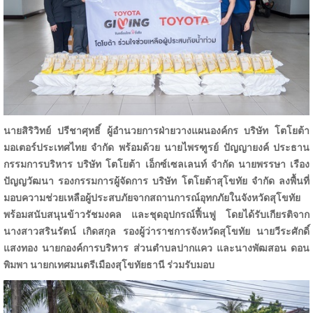
นายสิริวิทย์ ปรีชาศุทธิ์ ผู้อำนวยการฝ่ายวางแผนองค์กร บริษัท โตโยต้า
มอเตอร์ประเทศไทย จำกัด พร้อมด้วย
นายไพรฑูรย์ ปัญญายงค์ ประธาน
กรรมการบริหาร บริษัท โตโยต้า เอ็กซ์เซลเลนท์ จำกัด
นายพรรษา เรือง
ปัญญวัฒนา รองกรรมการผู้จัดการ
บริษัท โตโยต้าสุโขทัย จำกัด
ลงพื้นที่
มอบความช่วยเหลือผู้ประสบภัยจากสถานการณ์อุทกภัยในจังหวัดสุโขทัย
พร้อมสนับสนุนข้าวรัชมงคล และชุดอุปกรณ์ฟื้นฟู
โดยได้รับเกียรติจาก
นางสาวสรินรัตน์ เกิดสกุล
รองผู้ว่าราชการจังหวัดสุโขทัย นายวีระศักดิ์
แสงทอง นายกองค์การบริหาร ส่วนตำบลปากแคว
และนางพัฒสอน ดอน
พิมพา นายกเทศมนตรีเมืองสุโขทัยธานี
ร่วมรับมอบ