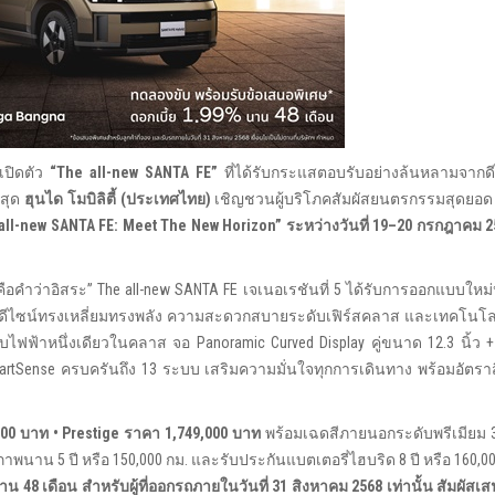
เปิดตัว
“
The all-new SANTA FE”
ที่ได้รับกระแสตอบรับอย่างล้นหลามจากดี
าสุด
ฮุนได โมบิลิตี้ (ประเทศไทย)
เชิญชวนผู้บริโภคสัมผัสยนตรกรรมสุดยอด
all-new SANTA FE: Meet The New Horizon” ระหว่างวันที่ 19–20 กรกฎาคม
อคำว่าอิสระ” The all-new SANTA FE เจเนอเรชันที่ 5 ได้รับการออกแบบใหม
ด้วยดีไซน์ทรงเหลี่ยมทรงพลัง ความสะดวกสบายระดับเฟิร์สคลาส และเทคโนโล
บไฟฟ้าหนึ่งเดียวในคลาส จอ Panoramic Curved Display คู่ขนาด 12.3 นิ้ว +
rtSense ครบครันถึง 13 ระบบ เสริมความมั่นใจทุกการเดินทาง พร้อมอัตราสิ
9,000 บาท • Prestige ราคา 1,749,000 บาท
พร้อมเฉดสีภายนอกระดับพรีเมียม 3 
าพนาน 5 ปี หรือ 150,000 กม. และรับประกันแบตเตอรี่ไฮบริด 8 ปี หรือ 160,00
น 48 เดือน สำหรับผู้ที่ออกรถภายในวันที่ 31 สิงหาคม 2568 เท่านั้น สัมผัสเ