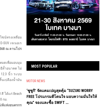
ไซน์ทรงเหลี่ยม
 D-SUV เจเนอเร
 2568 ณ ลานโปร
่หมดเพื่อมอบมุม
MOST POPULAR
ยีล้ำอนาคต ไม่
 12.3 นิ้ว ระบบ
้นเปลืองน้ำมัน
MOTOR NEWS
‘ซูซูกิ’ จัดแคมเปญสุดคุ้ม “SUZUKI WORRY
สี ได้แก่ Beach
FREE โปรแกรมดีโดนใจ มอบความมั่นใจให้
0 กม.
คุณ” จองและซื้อ SWIFT ...
สน่ห์แห่งยนตรกร