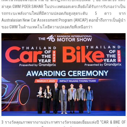
ล่าสุด GWM POER SAHAR ในประเทศออสเตรเลียยังได้รับการรับรองว่าเป็น
รถกระบะพลังงานใหม่ที่มีความปลอดภัยสูงสุดระดับ 5 ดาว จาก
Australasian New Car Assessment Program (ANCAP) ตอกย้ำถึงการเป็นผู้นำ
ของ GWM ในด้านเทคโนโลยีความปลอดภัยที่เหนือกว่า
3 รางวัลคุณภาพจากงานประกาศรางวัลรถยอดเยี่ยมแห่งปี “CAR & BIKE OF