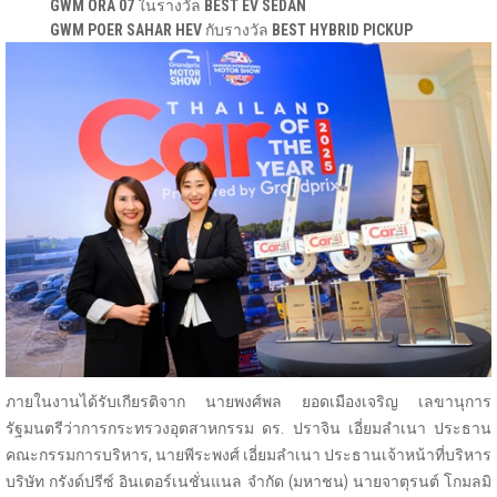
GWM ORA 07
ในรางวัล
BEST EV SEDAN
GWM POER SAHAR HEV
กับรางวัล
BEST HYBRID PICKUP
ภายในงานได้รับเกียรติจาก นายพงศ์พล ยอดเมืองเจริญ เลขานุการ
รัฐมนตรีว่าการกระทรวงอุตสาหกรรม ดร. ปราจิน เอี่ยมลำเนา ประธาน
คณะกรรมการบริหาร, นายพีระพงศ์ เอี่ยมลําเนา ประธานเจ้าหน้าที่บริหาร
บริษัท กรังด์ปรีซ์ อินเตอร์เนชั่นแนล จำกัด (มหาชน) นายจาตุรนต์ โกมลมิ