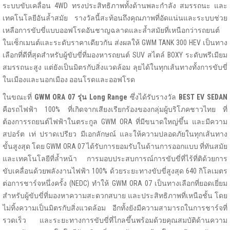
ระบบขับเคลื่อน 4WD ทรงประสิทธิภาพทั้งด้านพละกำลัง สมรรถนะ และ
เทคโนโลยีอันล้ำสมัย รางวัลนี้สะท้อนถึงคุณภาพที่อัดแน่นและระบบช่วย
เหลือการขับขี่แบบออฟโรดอันชาญฉลาดและล้ำสมัยที่เหนือกว่ารถยนต์
ในเซ็กเมนต์และระดับราคาเดียวกัน ส่งผลให้ GWM TANK 300 HEV เป็นทาง
เลือกที่ดีที่สุดสำหรับผู้ขับขี่ที่มองหารถยนต์ SUV สไตล์ BOXY ระดับพรีเมียม
สมรรถนะสูง แต่ยังเป็นมิตรกับสิ่งแวดล้อม ลุยได้ในทุกเส้นทางทั้งการขับขี่
ในเมืองและนอกเมือง ออนโรดและออฟโรด
ในขณะที่
GWM
ORA 07
รุ่น
Long Range
ซึ่งได้รับรางวัล
BEST EV SEDAN
คือรถไฟฟ้า 100% ที่เกิดจากเสียงเรียกร้องของกลุ่มผู้บริโภคชาวไทย ที่
ต้องการรถยนต์ไฟฟ้าในตระกูล GWM ORA ที่มีขนาดใหญ่ขึ้น และมีความ
สปอร์ต เท่ ปราดเปรียว มีเอกลักษณ์ และให้ความปลอดภัยในทุกเส้นทาง
ขั้นสูงสุด โดย GWM ORA 07 ได้รับการยอมรับในด้านการออกแบบ ที่ทันสมัย
และเทคโนโลยีที่ล้ำหน้า การมอบประสบการณ์การขับขี่ที่ไร้ที่ติด้วยการ
ขับเคลื่อนด้วยพลังงานไฟฟ้า 100% ด้วยระยะทางขับขี่สูงสุด 640 กิโลเมตร
ต่อการชาร์จหนึ่งครั้ง (NEDC) ทำให้ GWM ORA 07 เป็นทางเลือกที่ยอดเยี่ยม
สำหรับผู้ขับขี่ที่มองหาความสะดวกสบาย และประสิทธิภาพที่เหนือชั้น โดย
ไม่ทิ้งความเป็นมิตรกับสิ่งแวดล้อม อีกทั้งยังมีความสามารถในการชาร์จที่
รวดเร็ว และระยะทางการขับขี่ที่ไกลขึ้นพร้อมด้วยคุณสมบัติด้านความ