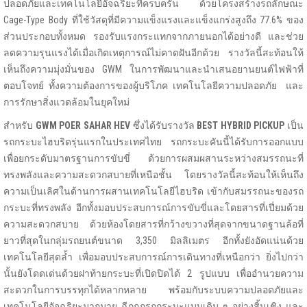
ปลอดภัยและเทคโนโลยีอัจฉริยะที่ครบครัน ด้วยโครงสร้างรถลักษณะ
Cage-Type Body ที่ใช้วัสดุที่มีความแข็งแรงและแข็งแกร่งสูงถึง 77.6% ของ
ส่วนประกอบทั้งหมด รองรับแรงกระแทกจากภายนอกได้อย่างดี และช่วย
ลดความรุนแรงได้เมื่อเกิดเหตุการณ์ไม่คาดฝันอีกด้วย รางวัลนี้สะท้อนให้
เห็นถึงความมุ่งมั่นของ GWM ในการพัฒนาและนำเสนอยานยนต์ไฟฟ้าที่
ตอบโจทย์ ทั้งความต้องการของผู้บริโภค เทคโนโลยีความปลอดภัย และ
การรักษาสิ่งแวดล้อมในยุคใหม่
สำหรับ
GWM POER SAHAR HEV
ซึ่งได้รับรางวัล
BEST HYBRID PICKUP
เป็น
รถกระบะไฮบริดรุ่นแรกในประเทศไทย รถกระบะคันนี้ได้รับการออกแบบ
เพื่อยกระดับมาตรฐานการขับขี่ ด้วยการผสมผสานระหว่างสมรรถนะที่
ทรงพลังและความสะดวกสบายที่เหนือชั้น โดยรางวัลนี้สะท้อนให้เห็นถึง
ความเป็นเลิศในด้านการผสานเทคโนโลยีไฮบริด เข้ากับสมรรถนะของรถ
กระบะที่ทรงพลัง อีกทั้งมอบประสบการณ์การขับขี่และโดยสารที่เปี่ยมด้วย
ความสะดวกสบาย ด้วยห้องโดยสารที่กว้างขวางที่สุดจากขนาดฐานล้อที่
ยาวที่สุดในกลุ่มรถยนต์ขนาด 3,350 มิลลิเมตร อีกทั้งยังอัดแน่นด้วย
เทคโนโลยีสุดล้ำ เพื่อมอบประสบการณ์การเดินทางที่เหนือกว่า ยิ่งไปกว่า
นั้นยังโดดเด่นด้วยฝาท้ายกระบะที่เปิดปิดได้ 2 รูปแบบ เพื่ออำนวยความ
สะดวกในการบรรทุกได้หลากหลาย พร้อมกับระบบความปลอดภัยและ
เทคโนโลยีอัจฉริยะมากมาย ฉีกกฏรถกระบะแบบเดิม ๆ อย่างสิ้นเชิง และ