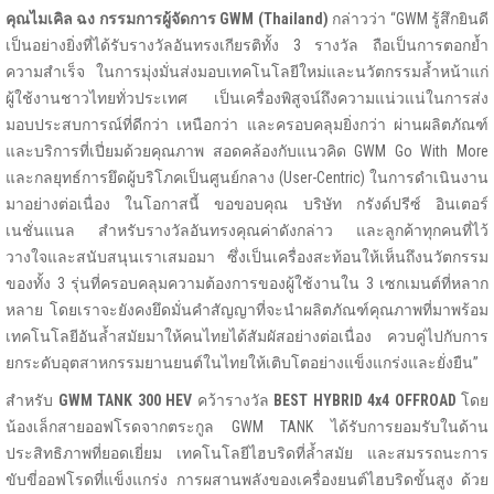
คุณไมเคิล ฉง กรรมการผู้จัดการ
GWM (Thailand)
กล่าวว่า “GWM รู้สึกยินดี
เป็นอย่างยิ่งที่ได้รับรางวัลอันทรงเกียรติทั้ง 3 รางวัล ถือเป็นการตอกย้ำ
ความสำเร็จ ในการมุ่งมั่นส่งมอบเทคโนโลยีใหม่และนวัตกรรมล้ำหน้าแก่
ผู้ใช้งานชาวไทยทั่วประเทศ เป็นเครื่องพิสูจน์ถึงความแน่วแน่ในการส่ง
มอบประสบการณ์ที่ดีกว่า เหนือกว่า และครอบคลุมยิ่งกว่า ผ่านผลิตภัณฑ์
และบริการที่เปี่ยมด้วยคุณภาพ สอดคล้องกับแนวคิด GWM Go With More
และกลยุทธ์การยึดผู้บริโภคเป็นศูนย์กลาง (User-Centric) ในการดำเนินงาน
มาอย่างต่อเนื่อง ในโอกาสนี้ ขอขอบคุณ บริษัท กรังด์ปรีซ์ อินเตอร์
เนชั่นแนล สำหรับรางวัลอันทรงคุณค่าดังกล่าว และลูกค้าทุกคนที่ไว้
วางใจและสนับสนุนเราเสมอมา ซึ่งเป็นเครื่องสะท้อนให้เห็นถึงนวัตกรรม
ของทั้ง 3 รุ่นที่ครอบคลุมความต้องการของผู้ใช้งานใน 3 เซกเมนต์ที่หลาก
หลาย โดยเราจะยังคงยึดมั่นคำสัญญาที่จะนำผลิตภัณฑ์คุณภาพที่มาพร้อม
เทคโนโลยีอันล้ำสมัยมาให้คนไทยได้สัมผัสอย่างต่อเนื่อง ควบคู่ไปกับการ
ยกระดับอุตสาหกรรมยานยนต์ในไทยให้เติบโตอย่างแข็งแกร่งและยั่งยืน”
สำหรับ
GWM TANK 300 HEV
คว้ารางวัล
BEST HYBRID 4x4 OFFROAD
โดย
น้องเล็กสายออฟโรดจากตระกูล GWM TANK ได้รับการยอมรับในด้าน
ประสิทธิภาพที่ยอดเยี่ยม เทคโนโลยีไฮบริดที่ล้ำสมัย และสมรรถนะการ
ขับขี่ออฟโรดที่แข็งแกร่ง การผสานพลังของเครื่องยนต์ไฮบริดขั้นสูง ด้วย